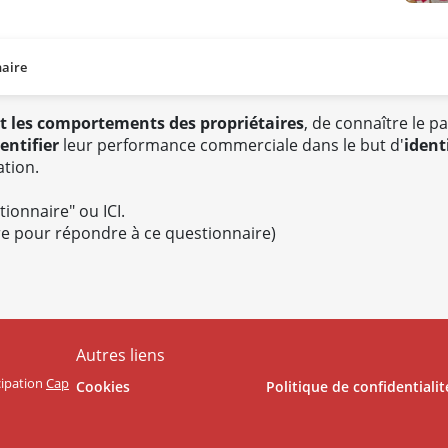
aire
 et les comportements des propriétaires
, de connaître le p
dentifier
leur performance commerciale dans le but d'
ident
ation.
stionnaire" ou
ICI
.
re pour répondre à ce questionnaire)
Autres liens
icipation
Cap
Cookies
Politique de confidentialit