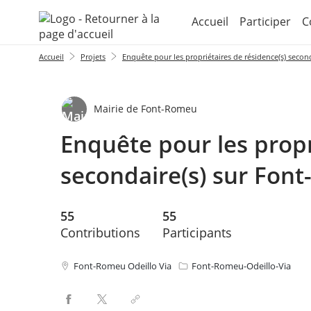
Aller au menu
Aller au contenu
Accueil
Participer
C
Accueil
Projets
Enquête pour les propriétaires de résidence(s) secon
Mairie de Font-Romeu
Enquête pour les propr
secondaire(s) sur Font
55
55
Contributions
Participants
Font-Romeu Odeillo Via
Font-Romeu-Odeillo-Via